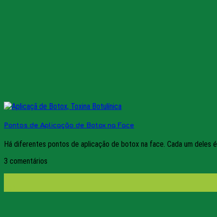
Pontos de Aplicação de Botox na Face
Há diferentes pontos de aplicação de botox na face. Cada um deles é e
3 comentários
21
ago