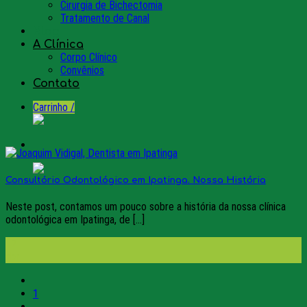
Cirurgia de Bichectomia
Tratamento de Canal
Blog
A Clínica
Corpo Clínico
Convênios
Contato
Carrinho /
Consultório Odontológico em Ipatinga. Nossa História
Neste post, contamos um pouco sobre a história da nossa clínica
odontológica em Ipatinga, de [...]
17
abr
1
…