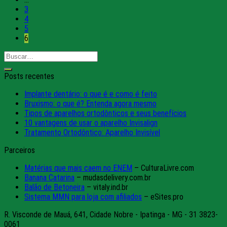
3
4
5
6
Posts recentes
Implante dentário: o que é e como é feito
Bruxismo: o que é? Entenda agora mesmo
Tipos de aparelhos ortodônticos e seus benefícios
10 vantagens de usar o aparelho Invisalign
Tratamento Ortodôntico: Aparelho Invisível
Parceiros
Matérias que mais caem no ENEM
– CulturaLivre.com
Banana Catarina
– mudasdelivery.com.br
Balão de Betoneira
– vitaly.ind.br
Sistema MMN para loja com afiliados
– eSites.pro
R. Visconde de Mauá, 641, Cidade Nobre - Ipatinga - MG - 31 3823-
0061