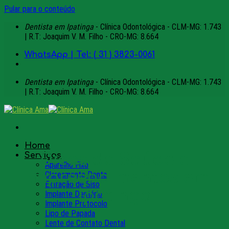
Pular para o conteúdo
Dentista em Ipatinga
- Clínica Odontológica - CLM-MG: 1.743
| R.T: Joaquim V. M. Filho - CRO-MG: 8.664
WhatsApp | Tel: ( 31 ) 3823-0061
Dentista em Ipatinga
- Clínica Odontológica - CLM-MG: 1.743
| R.T: Joaquim V. M. Filho - CRO-MG: 8.664
Home
Serviços
Dicas de Saúde e
Aparelho Fixo
Empreendimentos em
Clareamento Dental
Extração de Siso
Ipatinga
Implante Dentário
Implante Protocolo
Lipo de Papada
Lente de Contato Dental