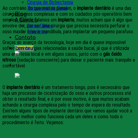
Cirurgia de Bichectomia
Ao contrário do que muitos pensam, o
implante dentário
é uma das
Tratamento de Canal
cirurgias menos complexas e com os cuidados pós-operatório bem
Blog
simples. Quando falamos em
implante
, muitos acham que é algo que
A Clínica
envolve dor, por ser uma cirurgia que precisa necessita perfurar o
Corpo Clínico
osso maxilar e/ou a mandíbula, para implantar um pequeno parafuso.
Convênios
Contato
Graças ao avanço da tecnologia, hoje em dia é quase impossível
sofrer com cirurgias relacionadas à saúde bucal, já que é utilizada
Carrinho /
uma anestesia local e em alguns casos, junto com o
gás óxido
nitroso
(sedação consciente) para deixar o paciente mais tranquilo e
confortável.
O
implante dentário
é um tratamento longo, pois é necessário que
haja um processo de cicatrização do osso e outros processos até
obter o resultado final, e é por esse motivo, é que muitos acabam
achando a cirurgia complexa pelo o tempo de espera do resultado.
Existem alguns tipos de implante dentário que vamos ajudar você a
entender melhor como funciona cada um deles e como todo o
procedimento é feito. Vejamos:
O que é implante dentário?