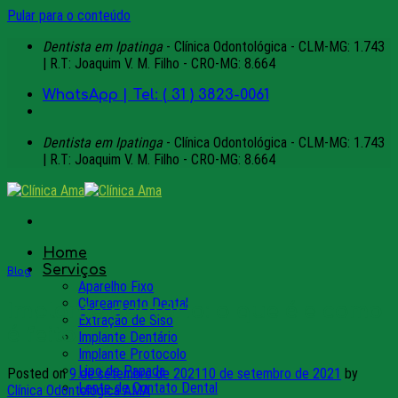
Pular para o conteúdo
Dentista em Ipatinga
- Clínica Odontológica - CLM-MG: 1.743
| R.T: Joaquim V. M. Filho - CRO-MG: 8.664
WhatsApp | Tel: ( 31 ) 3823-0061
Dentista em Ipatinga
- Clínica Odontológica - CLM-MG: 1.743
| R.T: Joaquim V. M. Filho - CRO-MG: 8.664
Home
Serviços
Blog
Aparelho Fixo
Clareamento Dental
Implante dentário: o que é e como
Extração de Siso
é feito
Implante Dentário
Implante Protocolo
Lipo de Papada
Posted on
9 de setembro de 2021
10 de setembro de 2021
by
Lente de Contato Dental
Clínica Odontológica AMA