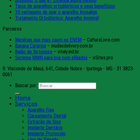
Bruxismo: o que é? Entenda agora mesmo
Tipos de aparelhos ortodônticos e seus benefícios
10 vantagens de usar o aparelho Invisalign
Tratamento Ortodôntico: Aparelho Invisível
Parceiros
Matérias que mais caem no ENEM
– CulturaLivre.com
Banana Catarina
– mudasdelivery.com.br
Balão de Betoneira
– vitaly.ind.br
Sistema MMN para loja com afiliados
– eSites.pro
R. Visconde de Mauá, 641, Cidade Nobre - Ipatinga - MG - 31 3823-
0061
Buscar por:
Home
Serviços
Aparelho Fixo
Clareamento Dental
Extração de Siso
Implante Dentário
Implante Protocolo
Lipo de Papada