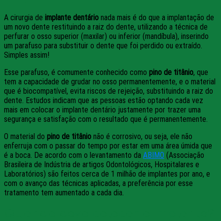
A cirurgia de
implante dentário
nada mais é do que a implantação de
um novo dente restituindo a raiz do dente, utilizando a técnica de
perfurar o osso superior (maxilar) ou inferior (mandíbula), inserindo
um parafuso para substituir o dente que foi perdido ou extraído.
Simples assim!
Esse parafuso, é comumente conhecido como
pino de titânio
, que
tem a capacidade de grudar no osso permanentemente, e o material
que é biocompatível, evita riscos de rejeição, substituindo a raiz do
dente. Estudos indicam que as pessoas estão optando cada vez
mais em colocar o implante dentário justamente por trazer uma
segurança e satisfação com o resultado que é permanentemente.
O material do
pino de titânio
não é corrosivo, ou seja, ele não
enferruja com o passar do tempo por estar em uma área úmida que
é a boca. De acordo com o levantamento da
ABIMO
(Associação
Brasileira de Indústria de artigos Odontológicos, Hospitalares e
Laboratórios) são feitos cerca de 1 milhão de implantes por ano, e
com o avanço das técnicas aplicadas, a preferência por esse
tratamento tem aumentado a cada dia.
Quando devo colocar o Implante?