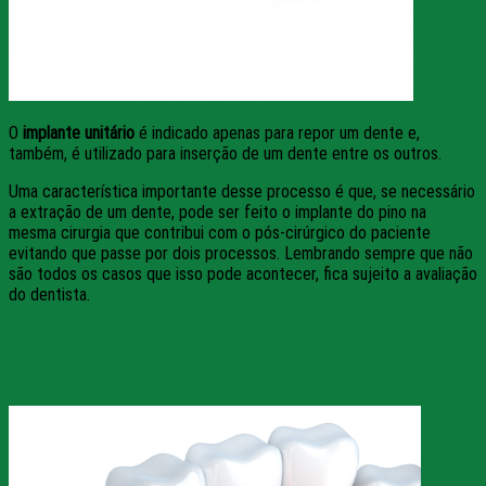
O
implante unitário
é indicado apenas para repor um dente e,
também, é utilizado para inserção de um dente entre os outros.
Uma característica importante desse processo é que, se necessário
a extração de um dente, pode ser feito o implante do pino na
mesma cirurgia que contribui com o pós-cirúrgico do paciente
evitando que passe por dois processos. Lembrando sempre que não
são todos os casos que isso pode acontecer, fica sujeito a avaliação
do dentista.
2 – Implante dois por três