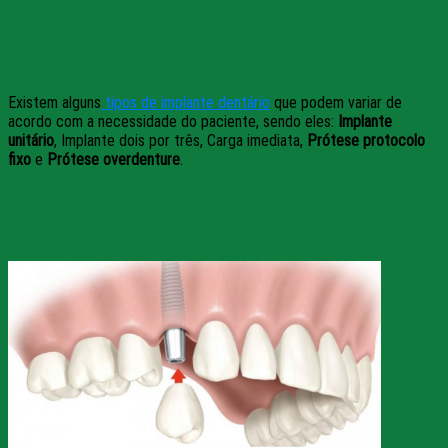
Quais os tipos de Implante
dentário?
Existem alguns
tipos de implante dentário
que podem variar de
acordo com a necessidade do paciente, sendo eles:
Implante
unitário
, Implante dois por três, Carga imediata,
Prótese protocolo
fixo
e
Prótese overdenture
.
1 – Implante unitário