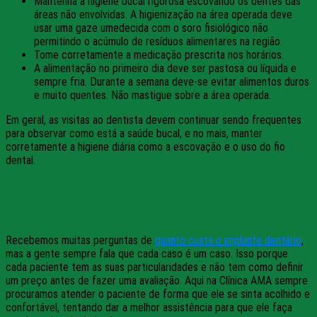
Mantenha a higiene bucal rigorosa escovando os dentes das
áreas não envolvidas. A higienização na área operada deve
usar uma gaze umedecida com o soro fisiológico não
permitindo o acúmulo de resíduos alimentares na região.
Tome corretamente a medicação prescrita nos horários.
A alimentação no primeiro dia deve ser pastosa ou líquida e
sempre fria. Durante a semana deve-se evitar alimentos duros
e muito quentes. Não mastigue sobre a área operada.
Em geral, as visitas ao dentista devem continuar sendo frequentes
para observar como está a saúde bucal, e no mais, manter
corretamente a higiene diária como a escovação e o uso do fio
dental.
Quanto custa um implante
dentário?
Recebemos muitas perguntas de
quanto custa o implante dentário
,
mas a gente sempre fala que cada caso é um caso. Isso porque
cada paciente tem as suas particularidades e não tem como definir
um preço antes de fazer uma avaliação. Aqui na Clínica AMA sempre
procuramos atender o paciente de forma que ele se sinta acolhido e
confortável, tentando dar a melhor assistência para que ele faça