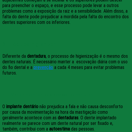
para preencher o espaço, e esse processo pode levar a outros
problemas como a exposição da raiz e a sensibilidade. Além disso, a
falta do dente pode prejudicar a mordida pela falta do encontro dos
dentes superiores com os inferiores.
3 – Fácil de higienizar
Diferente da
dentadura
, o processo de higienização é o mesmo dos
dentes naturais. É necessário manter a escovação diária com o uso
do fio dental e a
prevenção
a cada 4 meses para evitar problemas
futuros.
4 – Maior conforto e aspecto natural
O
implante dentário
não prejudica a fala e não causa desconforto
por causa da movimentação na hora da mastigação como
geralmente acontece com as
dentaduras
. O dente implantado
realmente se parece com um dente natural por ser fixado e,
também, contribui com a
autoestima
das pessoas.