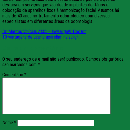
destaca em serviços que vão desde implantes dentários e
colocação de aparelhos fixos à harmonização facial. Atuamos há
mais de 40 anos no tratamento odontológico com diversos
especialistas em diferentes áreas da odontologia.
Dr. Marcos Vinícius AMA – Invisalign® Doctor
10 vantagens de usar o aparelho Invisalign
Deixe um comentário
O seu endereço de e-mail não será publicado.
Campos obrigatórios
são marcados com
*
Comentário
*
Nome
*