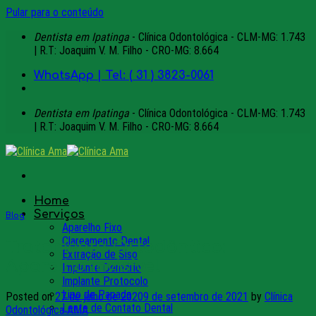
Pular para o conteúdo
Dentista em Ipatinga
- Clínica Odontológica - CLM-MG: 1.743
| R.T: Joaquim V. M. Filho - CRO-MG: 8.664
WhatsApp | Tel: ( 31 ) 3823-0061
Dentista em Ipatinga
- Clínica Odontológica - CLM-MG: 1.743
| R.T: Joaquim V. M. Filho - CRO-MG: 8.664
Home
Serviços
Blog
Aparelho Fixo
Clareamento Dental
Tratamento Ortodôntico:
Extração de Siso
Aparelho Invisível
Implante Dentário
Implante Protocolo
Lipo de Papada
Posted on
27 de julho de 2020
9 de setembro de 2021
by
Clínica
Lente de Contato Dental
Odontológica AMA