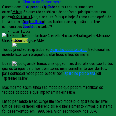
Cirurgia de Bichectomia
Tratamento de Canal
O medo de muitas pessoas quando se trata de tratamentos
Blog
ortodônticos é a questão estética e de conforto, principalmente em
A Clínica
pacientes adultos. Mas, e se eu te falar que hoje já temos uma opção de
Corpo Clínico
tratamento tão eficaz quanto as tradicionais e que não interfere em
Convênios
nenhuma das questões citadas?!
Contato
Carrinho /
Todos já estão adaptados ao
aparelho odontológico
tradicional, no
modelo fixo, com bráquetes, elásticos e fios de metal.
Desse modelo, ainda temos uma opção mais discreta que são feitos
que os braquetes e fios com cores mais semelhante aos dentes,
para conhecer você pode buscar por “
aparelho porcelana
” ou
“aparelho safira”.
Mas mesmo assim ainda são modelos que podem machucar os
tecidos da boca e que impactam na estética.
Então pensando nisso, surge um novo modelo: o aparelho invisível.
Um de seus grandes diferenciais é o planejamento virtual, o sistema
foi desenvolvido em 1998, pela Align Technology, nos EUA.