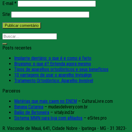
E-mail
*
Site
Posts recentes
Implante dentário: o que é e como é feito
Bruxismo: o que é? Entenda agora mesmo
Tipos de aparelhos ortodônticos e seus benefícios
10 vantagens de usar o aparelho Invisalign
Tratamento Ortodôntico: Aparelho Invisível
Parceiros
Matérias que mais caem no ENEM
– CulturaLivre.com
Banana Catarina
– mudasdelivery.com.br
Balão de Betoneira
– vitaly.ind.br
Sistema MMN para loja com afiliados
– eSites.pro
R. Visconde de Mauá, 641, Cidade Nobre - Ipatinga - MG - 31 3823-