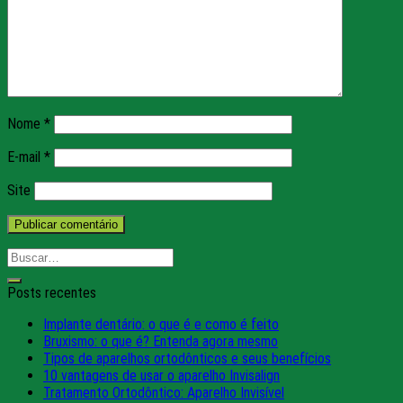
Nome
*
E-mail
*
Site
Posts recentes
Implante dentário: o que é e como é feito
Bruxismo: o que é? Entenda agora mesmo
Tipos de aparelhos ortodônticos e seus benefícios
10 vantagens de usar o aparelho Invisalign
Tratamento Ortodôntico: Aparelho Invisível