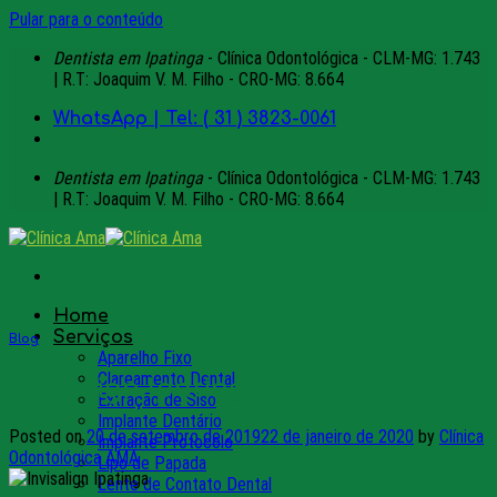
Pular para o conteúdo
Dentista em Ipatinga
- Clínica Odontológica - CLM-MG: 1.743
| R.T: Joaquim V. M. Filho - CRO-MG: 8.664
WhatsApp | Tel: ( 31 ) 3823-0061
Dentista em Ipatinga
- Clínica Odontológica - CLM-MG: 1.743
| R.T: Joaquim V. M. Filho - CRO-MG: 8.664
Home
Serviços
Blog
Aparelho Fixo
Clareamento Dental
Invisalign Ipatinga
Extração de Siso
Implante Dentário
Posted on
20 de setembro de 2019
22 de janeiro de 2020
by
Clínica
Implante Protocolo
Odontológica AMA
Lipo de Papada
Lente de Contato Dental