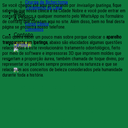
Cirurgia de Bichectomia
Se você chegou até aqui procurando por
Invisalign Ipatinga
, fique
Tratamento de Canal
sabendo que nossa clínica é na Cidade Nobre e você pode entrar em
Blog
contato conosco a qualquer momento pelo WhatsApp ou formulário
A Clínica
de contato que constam aqui no site. Além disso, bem no final desta
Corpo Clínico
página se encontra nosso telefone.
Convênios
Contato
Caso queira saber um pouco mais sobre porque colocar o
aparelho
transparente em Ipatinga
, abaixo são elucidados algumas questões
Carrinho /
relacionadas a este revolucionário tratamento odontológico, feito
por meio de software e impressoras 3D que imprimem moldes que
respeitam a proporção áurea, também chamada de toque divino, por
representar os padrões sempre presentes na natureza e que se
relacionam aos conceitos de beleza considerados pela humanidade
durante toda a história.
Invisalign Ipatinga: o que é?
alinhadores invisíveis em ipatinga
Especialista explica: O que é Invisalign e
porque cada vez mais as pessoas tem