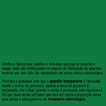
Invisalign Ipatinga para dentes prognatismo
Invisalign Ipatinga para dentes desalinhados
Invisalign Ipatinga para mordida cruzada
Invisalign Ipatinga para diastema
Invisalign Ipatinga para mordida aberta
Como funciona o aparelho invisível em Ipatinga
Confira a fábrica que viabiliza o Invisalign Ipatinga no material a
seguir, onde são evidenciados os passos da fabricação do aparelho
invisível que tem sido tão demandado em nossa clínica odontológica.
Perceba a qualidade com que o
aparelho transparente
é fabricado,
desde o incício do processo, quando a boca do paciente é
escaneada, até o final, quando o molde é produzido pela impressora
3D, por meio de um software que leva em conta a proporção áurea
para definir o planejamento do
tratamento odontológico
.