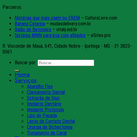
Parceiros
Matérias que mais caem no ENEM
– CulturaLivre.com
Banana Catarina
– mudasdelivery.com.br
Balão de Betoneira
– vitaly.ind.br
Sistema MMN para loja com afiliados
– eSites.pro
R. Visconde de Mauá, 641, Cidade Nobre - Ipatinga - MG - 31 3823-
0061
Buscar por:
Home
Serviços
Aparelho Fixo
Clareamento Dental
Extração de Siso
Implante Dentário
Implante Protocolo
Lipo de Papada
Lente de Contato Dental
Cirurgia de Bichectomia
Tratamento de Canal