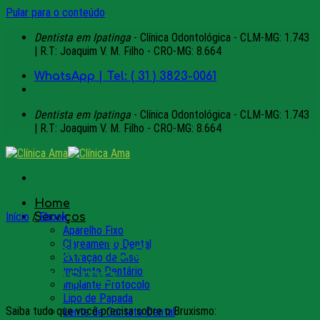
Pular para o conteúdo
Dentista em Ipatinga
- Clínica Odontológica - CLM-MG: 1.743
| R.T: Joaquim V. M. Filho - CRO-MG: 8.664
WhatsApp | Tel: ( 31 ) 3823-0061
Dentista em Ipatinga
- Clínica Odontológica - CLM-MG: 1.743
| R.T: Joaquim V. M. Filho - CRO-MG: 8.664
Home
Início
/
Ebook
Serviços
Aparelho Fixo
Clareamento Dental
Ebook – Tudo sobre
Extração de Siso
Bruxismo
Implante Dentário
Implante Protocolo
Lipo de Papada
Saiba tudo que você precisa sobre o Bruxismo:
Lente de Contato Dental