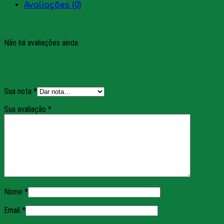
Avaliações (0)
Avaliações
Não há avaliações ainda.
Seja o primeiro a avaliar “Ebook – Tudo
sobre Bruxismo”
Sua nota
*
Sua avaliação
*
Nome
*
Email
*