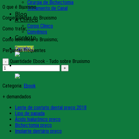
Cirurgia de Bichectomia
O que é Bruxismo
Tratamento de Canal
Blog
Consequências do Bruxismo
A Clínica
Corpo Clínico
Como tratar;
Convênios
Contato
Como identificar o Bruxismo;
Carrinho /
Perguntas frequentes
Quantidade Ebook - Tudo sobre Bruxismo
Categoria:
Ebook
+ demandados
Lente de contato dental preço 2018
Lipo de papada
Ácido hialurônico preço
Bichectomia preço
Implante dentário preço