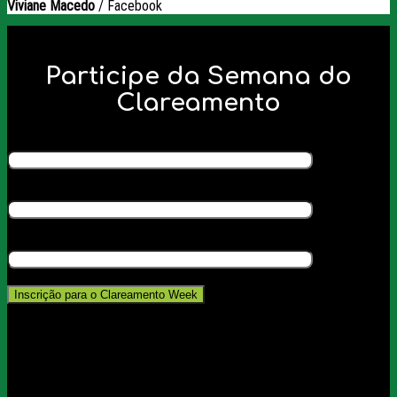
Viviane Macedo
/
Facebook
Participe da Semana do
Clareamento
Nome*:
Seu melhor e-mail*:
Whatsapp*:
[honeypot website]