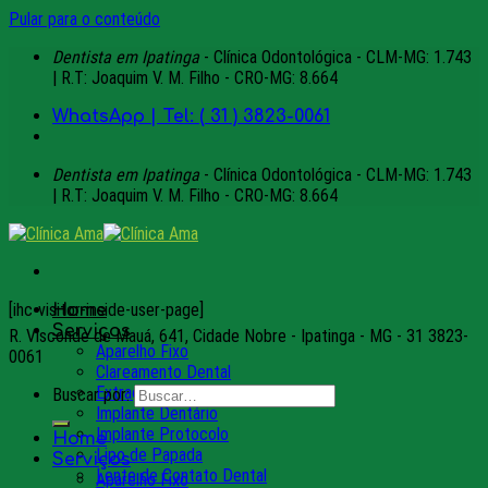
Pular para o conteúdo
Dentista em Ipatinga
- Clínica Odontológica - CLM-MG: 1.743
| R.T: Joaquim V. M. Filho - CRO-MG: 8.664
WhatsApp | Tel: ( 31 ) 3823-0061
Dentista em Ipatinga
- Clínica Odontológica - CLM-MG: 1.743
| R.T: Joaquim V. M. Filho - CRO-MG: 8.664
[ihc-visitor-inside-user-page]
Home
Serviços
R. Visconde de Mauá, 641, Cidade Nobre - Ipatinga - MG - 31 3823-
Aparelho Fixo
0061
Clareamento Dental
Extração de Siso
Buscar por:
Implante Dentário
Implante Protocolo
Home
Lipo de Papada
Serviços
Lente de Contato Dental
Aparelho Fixo