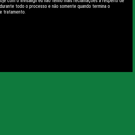
 Hoje com o Invisalign eu não tenho mais reclamações a respeito de
s durante todo o processo e não somente quando termina o
e tratamento.