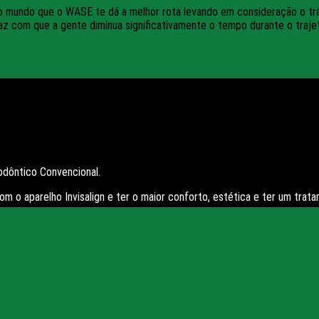
 do mundo que o WASE te dá a melhor rota levando em consideração o tr
faz com que a gente diminua significativamente o tempo durante o trajet
dôntico Convencional.
m o aparelho Invisalign e ter o maior conforto, estética e ter um trat