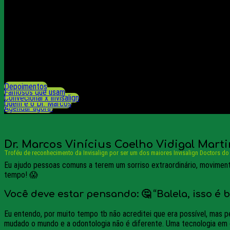
Depoimentos
Famosos que usam
Convecional x Invisalign
Quem é o Dr. Marcos
Agendar agora!
Dr. Marcos Vinícius Coelho Vidigal Mart
Troféu de reconhecimento da Invisalign por ser um dos maiores Invisalign Doctors do 
Eu ajudo pessoas comuns a terem um sorriso extraordinário, moviment
tempo! 😱
Você deve estar pensando: 🤔 “Balela, isso é 
Eu entendo, por muito tempo tb não acreditei que era possível, mas
mudado o mundo e a odontologia não é diferente. Uma tecnologia em