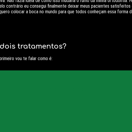
ativa. Não fazia ideia de como isso mudaria o rumo da minha ortodontia.
elo contrário eu consegui finalmente deixar meus pacientes satisfeito
, quero colocar a boca no mundo para que todos conheçam essa forma d
dois tratamentos?
rimeiro vou te falar como é:
tradicional