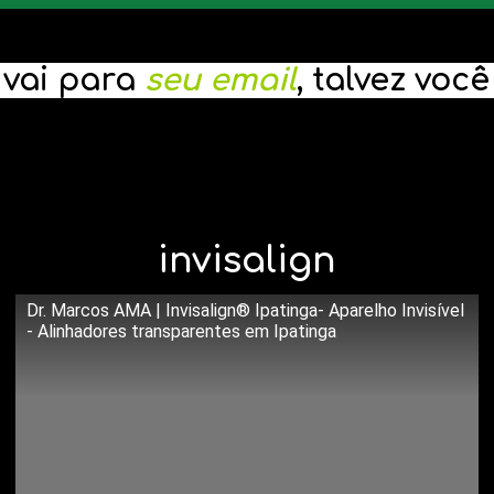
 vai para
seu email
, talvez voc
invisalign
Dr. Marcos AMA | Invisalign® Ipatinga- Aparelho Invisível
Assista o vídeo para entender tudo sobre o Invisalign:
- Alinhadores transparentes em Ipatinga