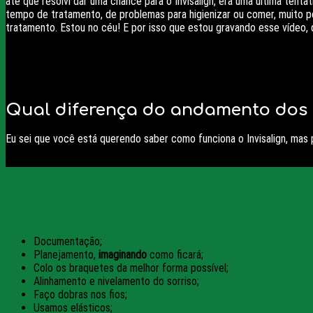
até que resolvi dar uma chance para o Invisalign, era uma última tent
tempo de tratamento, de problemas para higienizar ou comer, muito p
tratamento. Estou no céu! E por isso que estou gravando esse vídeo
Qual diferença do andamento dos 
Eu sei que você está querendo saber como funciona o Invisalign, mas p
Documentação;
Planejamento,
imaginando
como ficará;
Colo os braquetes da melhor forma possível;
Alinhamento e nivelamento do sorriso;
Faço dobras nos fios;
Usamos elásticos;