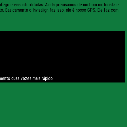
áfego e vias interditadas. Ainda precisamos de um bom motorista e
o. Basicamente o Invisalign faz isso, ele é nosso GPS. Ele faz com
amento duas vezes mais rápido.