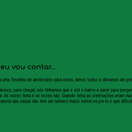
 eu vou contar…
 uma festinha de aniversário para irmos, íamos todos e dávamos um pr
eço, para chegar, nós tínhamos que ir até o bairro e parar para pergu
As vezes tinha e as vezes não. Quando tinha as orientações eram mais c
aioria das casas não tem um número muito visível na porta o que dificul