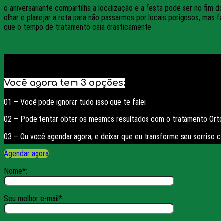
o aniversariante compartilha a localização e a festa pode ser no fim
olhar e planejar a rota para não passarmos por locais perigosos, mas 
que o tempo de tratamento caia drasticamente
Você agora tem 3 opções
:
01 – Você pode ignorar tudo isso que te falei
02 – Pode tentar obter os mesmos resultados com o tratamento Orto
03 – Ou você agendar agora, e deixar que eu transforme seu sorriso co
Agendar agora
Nome*:
Seu melhor e-mail*: